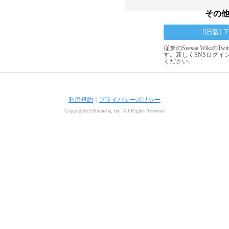
その
[旧版] 
従来のSeesaa Wikiの
す。新しくSNSログイ
ください。
利用規約
｜
プライバシーポリシー
Copyright(c) Shitaraba, Inc. All Rights Reserved