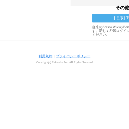
その
[旧版] 
従来のSeesaa Wikiの
す。新しくSNSログイ
ください。
利用規約
｜
プライバシーポリシー
Copyright(c) Shitaraba, Inc. All Rights Reserved