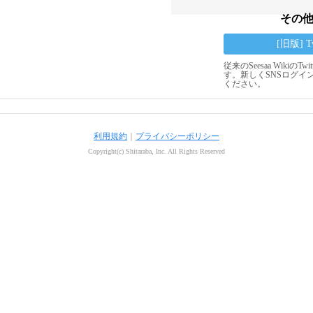
その
[旧版] 
従来のSeesaa Wikiの
す。新しくSNSログイ
ください。
利用規約
｜
プライバシーポリシー
Copyright(c) Shitaraba, Inc. All Rights Reserved