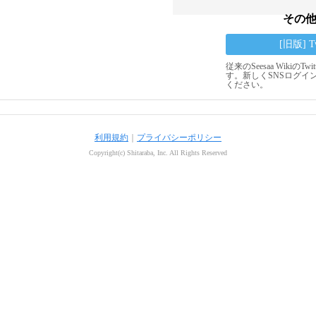
その
[旧版] 
従来のSeesaa Wikiの
す。新しくSNSログイ
ください。
利用規約
｜
プライバシーポリシー
Copyright(c) Shitaraba, Inc. All Rights Reserved