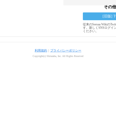
その
[旧版] 
従来のSeesaa Wikiの
す。新しくSNSログイ
ください。
利用規約
｜
プライバシーポリシー
Copyright(c) Shitaraba, Inc. All Rights Reserved