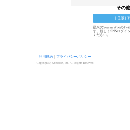
その
[旧版] 
従来のSeesaa Wikiの
す。新しくSNSログイ
ください。
利用規約
｜
プライバシーポリシー
Copyright(c) Shitaraba, Inc. All Rights Reserved