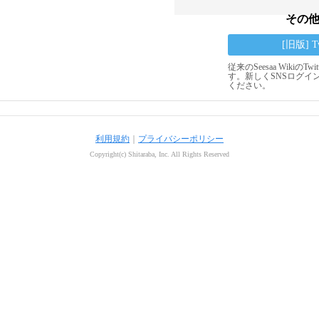
その
[旧版] 
従来のSeesaa Wikiの
す。新しくSNSログイ
ください。
利用規約
｜
プライバシーポリシー
Copyright(c) Shitaraba, Inc. All Rights Reserved