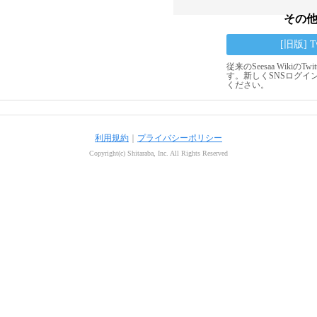
その
[旧版] 
従来のSeesaa Wikiの
す。新しくSNSログイ
ください。
利用規約
｜
プライバシーポリシー
Copyright(c) Shitaraba, Inc. All Rights Reserved