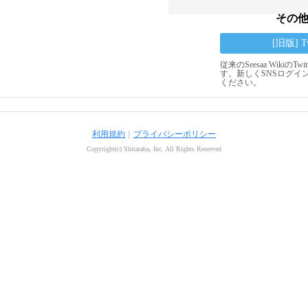
その
[旧版] 
従来のSeesaa Wikiの
す。新しくSNSログイ
ください。
利用規約
｜
プライバシーポリシー
Copyright(c) Shitaraba, Inc. All Rights Reserved