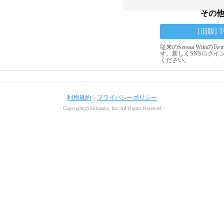
その
[旧版] 
従来のSeesaa Wikiの
す。新しくSNSログイ
ください。
利用規約
｜
プライバシーポリシー
Copyright(c) Shitaraba, Inc. All Rights Reserved