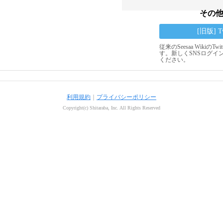
その
[旧版] 
従来のSeesaa Wikiの
す。新しくSNSログイ
ください。
利用規約
｜
プライバシーポリシー
Copyright(c) Shitaraba, Inc. All Rights Reserved