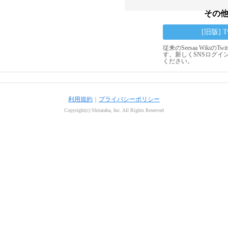
その
[旧版] 
従来のSeesaa Wikiの
す。新しくSNSログイ
ください。
利用規約
｜
プライバシーポリシー
Copyright(c) Shitaraba, Inc. All Rights Reserved