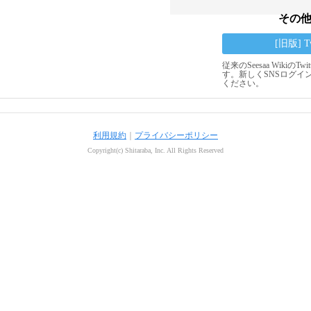
その
[旧版] 
従来のSeesaa Wikiの
す。新しくSNSログイ
ください。
利用規約
｜
プライバシーポリシー
Copyright(c) Shitaraba, Inc. All Rights Reserved