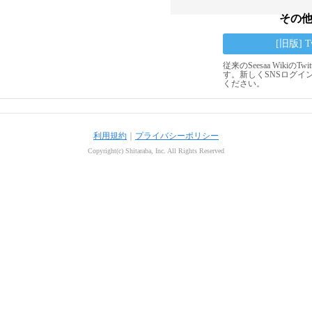
その
[旧版] 
従来のSeesaa Wikiの
す。新しくSNSログイ
ください。
利用規約
｜
プライバシーポリシー
Copyright(c) Shitaraba, Inc. All Rights Reserved