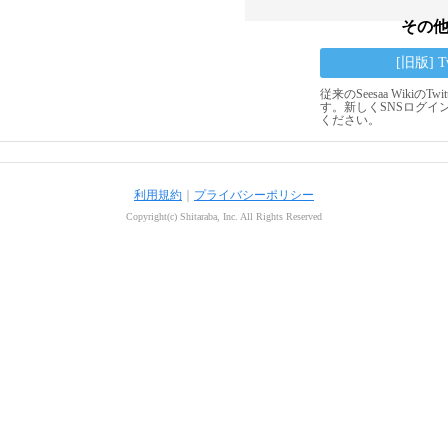
その
[旧版] 
従来のSeesaa Wikiの
す。新しくSNSログイ
ください。
利用規約
｜
プライバシーポリシー
Copyright(c) Shitaraba, Inc. All Rights Reserved