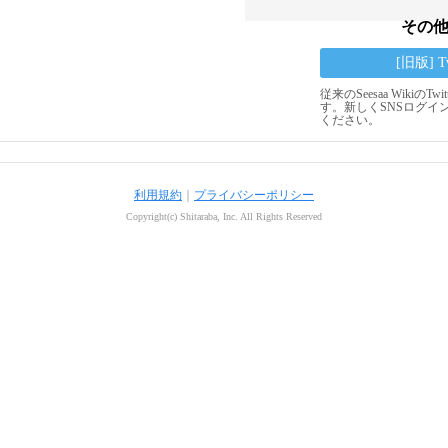
その
[旧版] 
従来のSeesaa Wikiの
す。新しくSNSログイ
ください。
利用規約
｜
プライバシーポリシー
Copyright(c) Shitaraba, Inc. All Rights Reserved