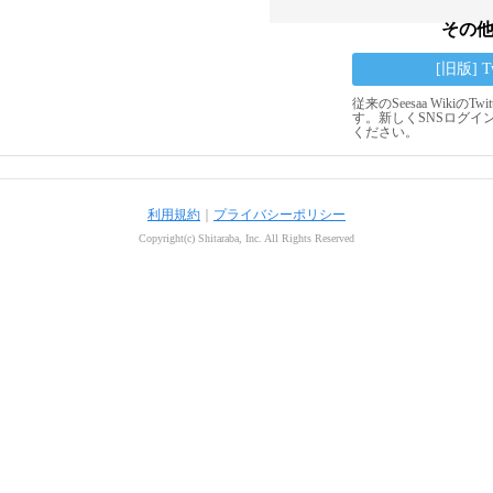
その
[旧版] 
従来のSeesaa Wikiの
す。新しくSNSログイ
ください。
利用規約
｜
プライバシーポリシー
Copyright(c) Shitaraba, Inc. All Rights Reserved