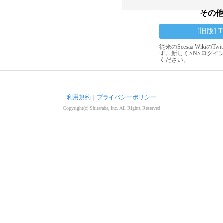
その
[旧版] 
従来のSeesaa Wikiの
す。新しくSNSログイ
ください。
利用規約
｜
プライバシーポリシー
Copyright(c) Shitaraba, Inc. All Rights Reserved