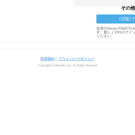
その
[旧版] 
従来のSeesaa Wikiの
す。新しくSNSログイ
ください。
利用規約
｜
プライバシーポリシー
Copyright(c) Shitaraba, Inc. All Rights Reserved