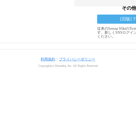
その
[旧版] 
従来のSeesaa Wikiの
す。新しくSNSログイ
ください。
利用規約
｜
プライバシーポリシー
Copyright(c) Shitaraba, Inc. All Rights Reserved