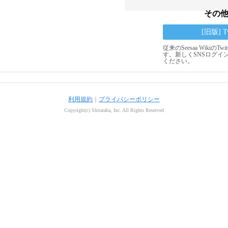
その
[旧版] 
従来のSeesaa Wikiの
す。新しくSNSログイ
ください。
利用規約
｜
プライバシーポリシー
Copyright(c) Shitaraba, Inc. All Rights Reserved