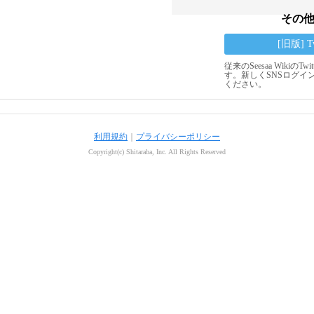
その
[旧版] 
従来のSeesaa Wikiの
す。新しくSNSログイ
ください。
利用規約
｜
プライバシーポリシー
Copyright(c) Shitaraba, Inc. All Rights Reserved