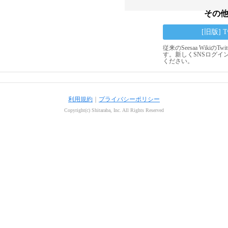
その
[旧版] 
従来のSeesaa Wikiの
す。新しくSNSログイ
ください。
利用規約
｜
プライバシーポリシー
Copyright(c) Shitaraba, Inc. All Rights Reserved