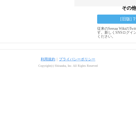
その
[旧版] 
従来のSeesaa Wikiの
す。新しくSNSログイ
ください。
利用規約
｜
プライバシーポリシー
Copyright(c) Shitaraba, Inc. All Rights Reserved