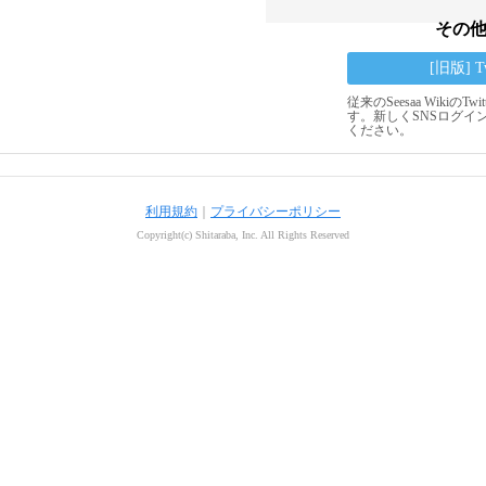
その
[旧版] 
従来のSeesaa Wikiの
す。新しくSNSログイ
ください。
利用規約
｜
プライバシーポリシー
Copyright(c) Shitaraba, Inc. All Rights Reserved