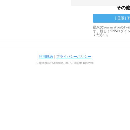
その
[旧版] 
従来のSeesaa Wikiの
す。新しくSNSログイ
ください。
利用規約
｜
プライバシーポリシー
Copyright(c) Shitaraba, Inc. All Rights Reserved