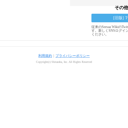
その
[旧版] 
従来のSeesaa Wikiの
す。新しくSNSログイ
ください。
利用規約
｜
プライバシーポリシー
Copyright(c) Shitaraba, Inc. All Rights Reserved