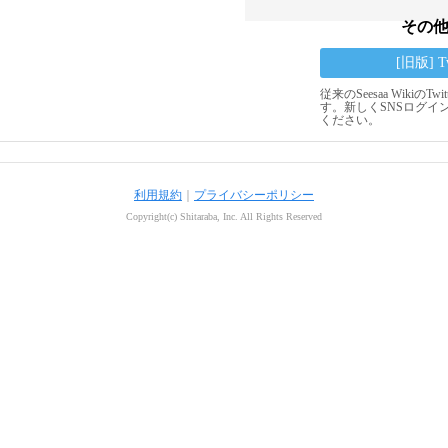
その
[旧版] 
従来のSeesaa Wikiの
す。新しくSNSログイ
ください。
利用規約
｜
プライバシーポリシー
Copyright(c) Shitaraba, Inc. All Rights Reserved