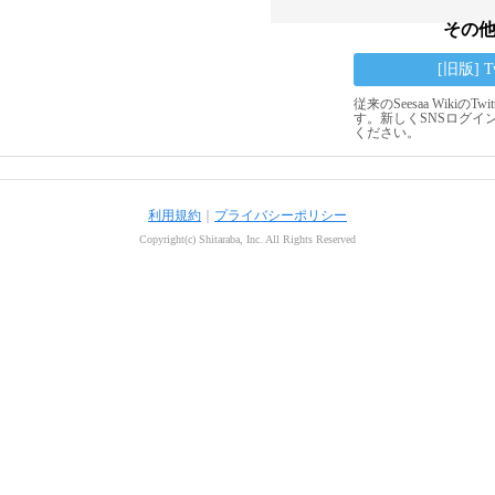
その
[旧版] 
従来のSeesaa Wikiの
す。新しくSNSログイ
ください。
利用規約
｜
プライバシーポリシー
Copyright(c) Shitaraba, Inc. All Rights Reserved