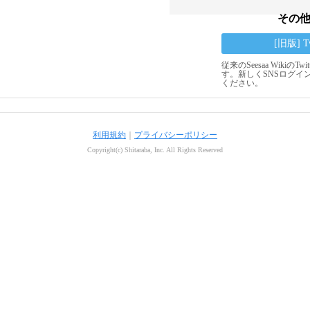
その
[旧版] 
従来のSeesaa Wikiの
す。新しくSNSログイ
ください。
利用規約
｜
プライバシーポリシー
Copyright(c) Shitaraba, Inc. All Rights Reserved