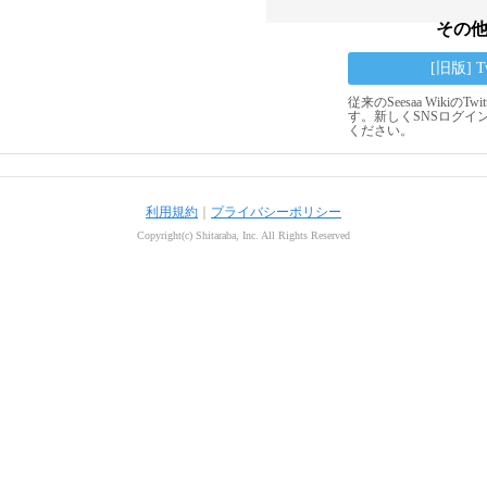
その
[旧版] 
従来のSeesaa Wikiの
す。新しくSNSログイ
ください。
利用規約
｜
プライバシーポリシー
Copyright(c) Shitaraba, Inc. All Rights Reserved