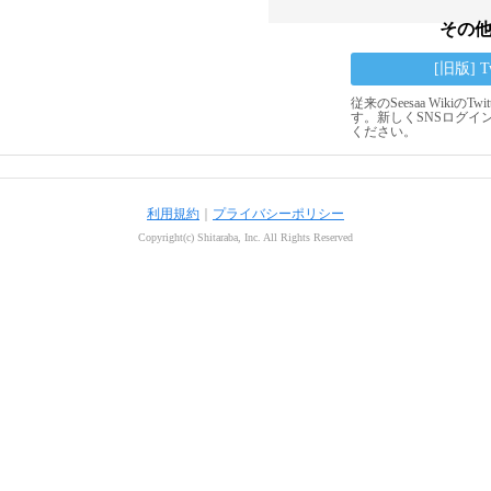
その
[旧版] 
従来のSeesaa Wikiの
す。新しくSNSログイ
ください。
利用規約
｜
プライバシーポリシー
Copyright(c) Shitaraba, Inc. All Rights Reserved