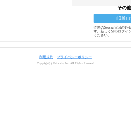
その
[旧版] 
従来のSeesaa Wikiの
す。新しくSNSログイ
ください。
利用規約
｜
プライバシーポリシー
Copyright(c) Shitaraba, Inc. All Rights Reserved