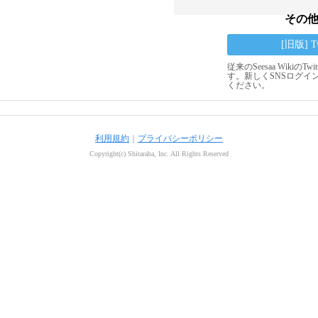
その
[旧版] 
従来のSeesaa Wikiの
す。新しくSNSログイ
ください。
利用規約
｜
プライバシーポリシー
Copyright(c) Shitaraba, Inc. All Rights Reserved