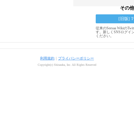
その
[旧版] 
従来のSeesaa Wikiの
す。新しくSNSログイ
ください。
利用規約
｜
プライバシーポリシー
Copyright(c) Shitaraba, Inc. All Rights Reserved