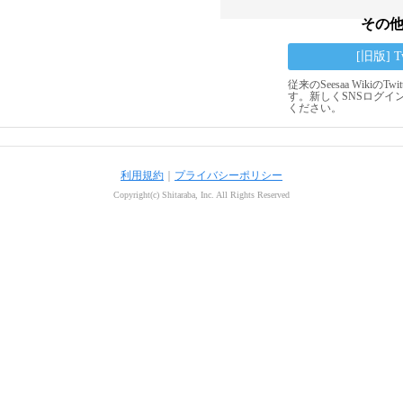
その
[旧版] 
従来のSeesaa Wikiの
す。新しくSNSログイ
ください。
利用規約
｜
プライバシーポリシー
Copyright(c) Shitaraba, Inc. All Rights Reserved