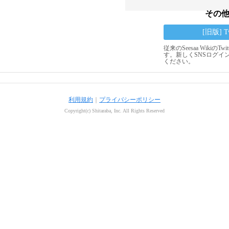
その
[旧版] 
従来のSeesaa Wikiの
す。新しくSNSログイ
ください。
利用規約
｜
プライバシーポリシー
Copyright(c) Shitaraba, Inc. All Rights Reserved