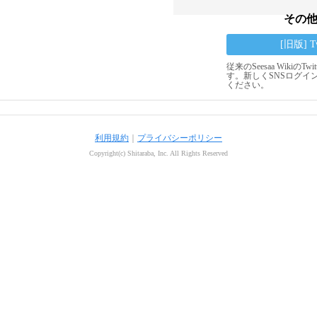
その
[旧版] 
従来のSeesaa Wikiの
す。新しくSNSログイ
ください。
利用規約
｜
プライバシーポリシー
Copyright(c) Shitaraba, Inc. All Rights Reserved