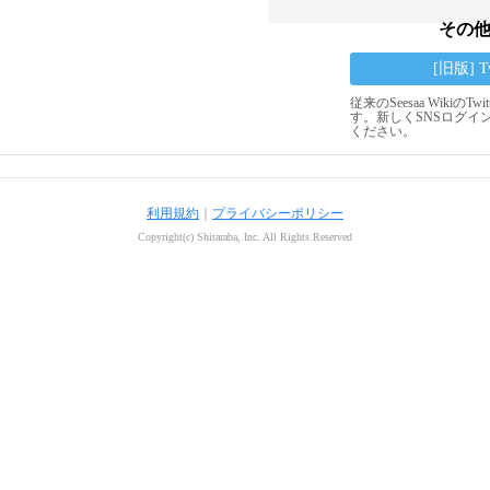
その
[旧版] 
従来のSeesaa Wikiの
す。新しくSNSログイ
ください。
利用規約
｜
プライバシーポリシー
Copyright(c) Shitaraba, Inc. All Rights Reserved