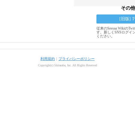
その
[旧版] 
従来のSeesaa Wikiの
す。新しくSNSログイ
ください。
利用規約
｜
プライバシーポリシー
Copyright(c) Shitaraba, Inc. All Rights Reserved