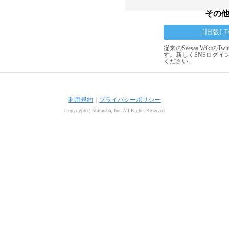
その
[旧版] 
従来のSeesaa Wikiの
す。新しくSNSログイ
ください。
利用規約
｜
プライバシーポリシー
Copyright(c) Shitaraba, Inc. All Rights Reserved