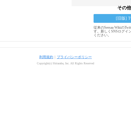
その
[旧版] 
従来のSeesaa Wikiの
す。新しくSNSログイ
ください。
利用規約
｜
プライバシーポリシー
Copyright(c) Shitaraba, Inc. All Rights Reserved