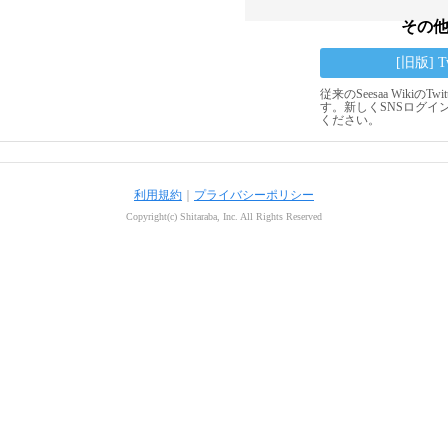
その
[旧版] 
従来のSeesaa Wikiの
す。新しくSNSログイ
ください。
利用規約
｜
プライバシーポリシー
Copyright(c) Shitaraba, Inc. All Rights Reserved