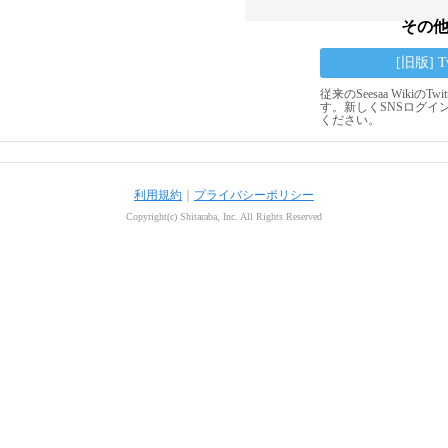
その
[旧版] 
従来のSeesaa Wikiの
す。新しくSNSログイ
ください。
利用規約
｜
プライバシーポリシー
Copyright(c) Shitaraba, Inc. All Rights Reserved