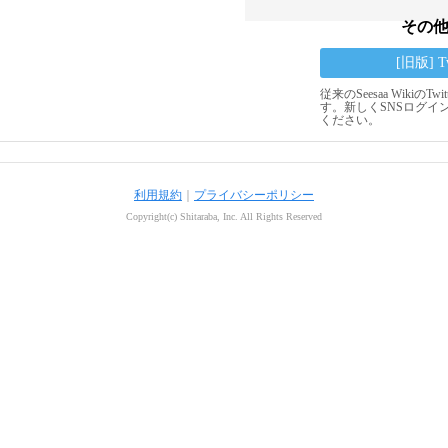
その
[旧版] 
従来のSeesaa Wikiの
す。新しくSNSログイ
ください。
利用規約
｜
プライバシーポリシー
Copyright(c) Shitaraba, Inc. All Rights Reserved