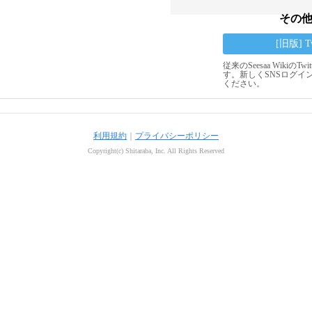
その
[旧版] 
従来のSeesaa Wikiの
す。新しくSNSログイ
ください。
利用規約
｜
プライバシーポリシー
Copyright(c) Shitaraba, Inc. All Rights Reserved