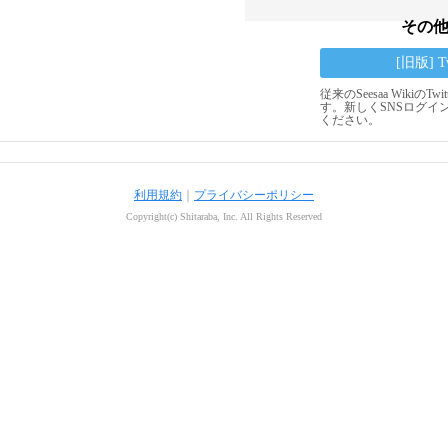
その
[旧版] 
従来のSeesaa Wikiの
す。新しくSNSログイ
ください。
利用規約
｜
プライバシーポリシー
Copyright(c) Shitaraba, Inc. All Rights Reserved