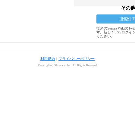
その
[旧版] 
従来のSeesaa Wikiの
す。新しくSNSログイ
ください。
利用規約
｜
プライバシーポリシー
Copyright(c) Shitaraba, Inc. All Rights Reserved