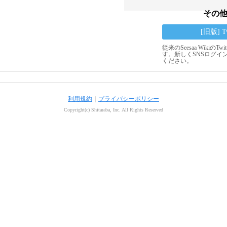
その
[旧版] 
従来のSeesaa Wikiの
す。新しくSNSログイ
ください。
利用規約
｜
プライバシーポリシー
Copyright(c) Shitaraba, Inc. All Rights Reserved