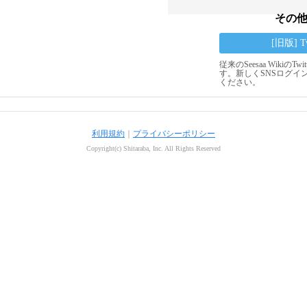
その
[旧版] 
従来のSeesaa Wikiの
す。新しくSNSログイ
ください。
利用規約
｜
プライバシーポリシー
Copyright(c) Shitaraba, Inc. All Rights Reserved